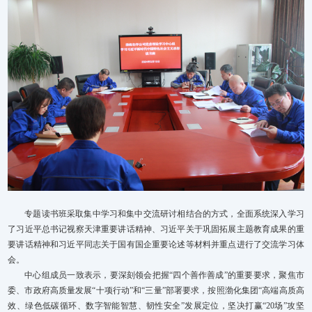
专题读书班采取集中学习和集中交流研讨相结合的方式，全面系统深入学习
了习近平总书记视察天津重要讲话精神、习近平关于巩固拓展主题教育成果的重
要讲话精神和习近平同志关于国有国企重要论述等材料并重点进行了交流学习体
会。
中心组成员一致表示，要深刻领会把握“四个善作善成”的重要要求，聚焦市
委、市政府高质量发展“十项行动”和“三量”部署要求，按照渤化集团“高端高质高
效、绿色低碳循环、数字智能智慧、韧性安全”发展定位，坚决打赢“20场”攻坚